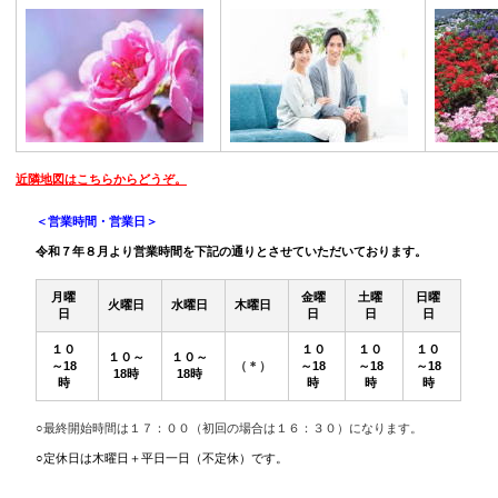
近隣地図はこちらからどうぞ。
＜営業時間・営業日＞
令和７年８月より営業時間を下記の通りとさせていただいております。
月曜
金曜
土曜
日曜
火曜日
水曜日
木曜日
日
日
日
日
１０
１０
１０
１０
１０～
１０～
～18
（＊）
～18
～18
～18
18時
18時
時
時
時
時
○最終開始時間は１７：００（初回の場合は１６：３０）になります。
○定休日は木曜日＋平日一日（不定休）です。