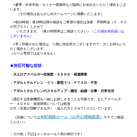
○夏季・年末年始・セミナー開催時など臨時にお休みをいただく場合もござ
います。
（その場合はあらかじめホームページに掲載いたします）
○朝10時前・夜18時以降の相談をご希望の場合は深夜・早朝料金（５，００
０円プラス）とさせて
いただきます。（夜の時間帯はご相談ください）
（この場合初回扱いは
ございません）
○早く到着された場合は、１階に待合所がございますので、少しお待ちいた
だく場合もございます。
（ルーム専用ではありません）
★対応可能な症状
・大人のアスペルガー症候群・ＡＤＨＤ・発達障害
・アダルトチルドレン・うつ・新型うつ・ＰＴＳＤ・不安
・アダルトチルドレンのスキルアップ・婚活・結婚・仕事・日常生活
（適応する医療機関を一緒にお探しすることも可能です。またアスペルガ
ー・ＡＤＨＤ・発達障害については軽度
の方（言葉が理解できる方）・成人の方とさせていただいています）
本町相談ルーム（山手心理相談室）
（詳細については
ＨＰでご確認
ください）
・その他（下記はメンタルヘルス系の例示です）