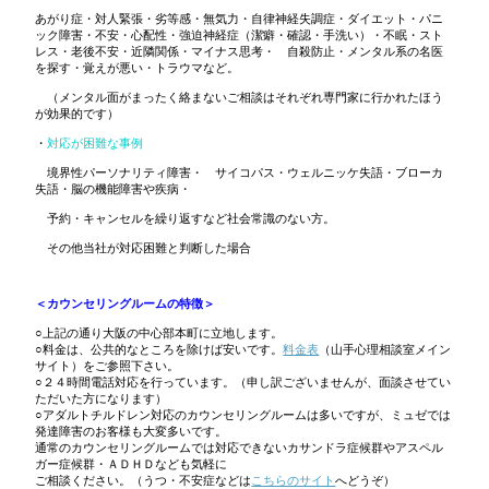
あがり症・対人緊張・劣等感・無気力・自律神経失調症・ダイエット・パニ
ック障害・不安・心配性・強迫神経症（潔癖・確認・手洗い）・不眠・スト
レス・老後不安・近隣関係・マイナス思考・ 自殺防止・メンタル系の名医
を探す・覚えが悪い・トラウマなど。
（メンタル面がまったく絡まないご相談はそれぞれ専門家に行かれたほう
が効果的です）
・
対応が困難な事例
境界性パーソナリティ障害・ サイコパス・ウェルニッケ失語・ブローカ
失語・脳の機能障害や疾病・
予約・キャンセルを繰り返すなど社会常識のない方。
その他当社が対応困難と判断した場合
＜カウンセリングルームの特徴＞
○
上記の通り大阪の中心部本町に立地します。
○料金は、公共的なところを除けば安いです。
料金表
（山手心理相談室メイン
サイト）をご参照下さい。
○２４時間電話対応を行っています。（申し訳ございませんが、面談させてい
ただいた方になります）
○アダルトチルドレン対応のカウンセリングルームは多いですが、ミュゼでは
発達障害のお客様も大変多いです。
通常のカウンセリングルームでは対応できないカサンドラ症候群やアスペル
ガー症候群・ＡＤＨＤなども気軽に
ご相談ください。（うつ・不安症などは
こちらのサイト
へどうぞ）