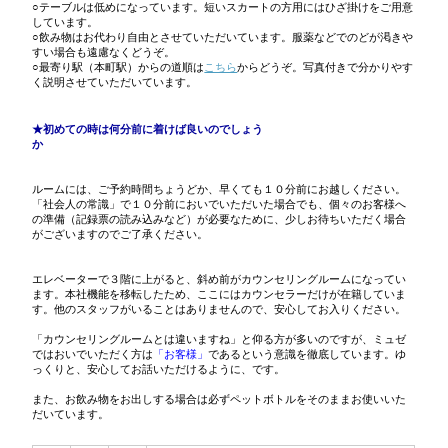
○テーブルは低めになっています。短いスカートの方用にはひざ掛けをご用意
しています。
○飲み物はお代わり自由とさせていただいています。服薬などでのどが渇きや
すい場合も遠慮なくどうぞ。
○最寄り駅（本町駅）からの道順は
こちら
からどうぞ。写真付きで分かりやす
く説明させていただいています。
★初めての時は何分前に着けば良いのでしょう
か
ルームには、ご予約時間ちょうどか、早くても１０分前にお越しください。
「社会人の常識」で１０分前においでいただいた場合でも、個々のお客様へ
の準備（記録票の読み込みなど）が必要なために、少しお待ちいただく場合
がございますのでご了承ください。
エレベーターで３階に上がると、斜め前がカウンセリングルームになってい
ます。本社機能を移転したため、ここにはカウンセラーだけが在籍していま
す。他のスタッフがいることはありませんので、安心してお入りください。
「カウンセリングルームとは違いますね」と仰る方が多いのですが、ミュゼ
ではおいでいただく方は
「お客様」
であるという意識を徹底しています。ゆ
っくりと、安心してお話いただけるように、です。
また、お飲み物をお出しする場合は必ずペットボトルをそのままお使いいた
だいています。