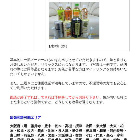
お飲物（例）
基本的に一流メーカーのものをお出しさせていただきますので、味と香りも
お楽しみいただき、リラックスにもつながります。（写真は一例です。品切
れの際には同等品となります）お茶が苦手な方はマイドリンクをお持ちいた
だいてもかまいません。
また、上履きはご使用後必ず消毒していますので、不潔恐怖の方でも安心し
てご利用いただけます。
面談が終了すれば、できれば予約をしてからお帰り下さい。
気が向いた時に
また来るという姿勢ですと、どうしても改善が遅くなります。
出張相談可能エリア
大阪府（堺・藤井寺・豊中・茨木・高槻・摂津・吹田・東大阪・大東・柏
原・松原・枚方・箕面・池田・泉大津・泉佐野・寝屋川・和泉・河内長野・
富田林・羽曳野・八尾・箕面・大阪狭山・交野・守口・門真・高石・岸和
田・貝塚・阪南・泉南・四條畷市・熊取・田尻・岬・忠岡・島本・能勢・豊