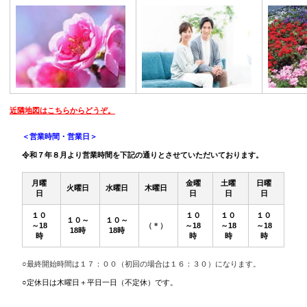
近隣地図はこちらからどうぞ。
＜営業時間・営業日＞
令和７年８月より営業時間を下記の通りとさせていただいております。
月曜
金曜
土曜
日曜
火曜日
水曜日
木曜日
日
日
日
日
１０
１０
１０
１０
１０～
１０～
～18
（＊）
～18
～18
～18
18時
18時
時
時
時
時
○最終開始時間は１７：００（初回の場合は１６：３０）になります。
○定休日は木曜日＋平日一日（不定休）です。