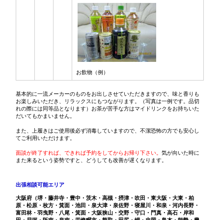
お飲物（例）
基本的に一流メーカーのものをお出しさせていただきますので、味と香りも
お楽しみいただき、リラックスにもつながります。（写真は一例です。品切
れの際には同等品となります）お茶が苦手な方はマイドリンクをお持ちいた
だいてもかまいません。
また、上履きはご使用後必ず消毒していますので、不潔恐怖の方でも安心し
てご利用いただけます。
面談が終了すれば、できれば予約をしてからお帰り下さい。
気が向いた時に
また来るという姿勢ですと、どうしても改善が遅くなります。
出張相談可能エリア
大阪府（堺・藤井寺・豊中・茨木・高槻・摂津・吹田・東大阪・大東・柏
原・松原・枚方・箕面・池田・泉大津・泉佐野・寝屋川・和泉・河内長野・
富田林・羽曳野・八尾・箕面・大阪狭山・交野・守口・門真・高石・岸和
田・貝塚・阪南・泉南・四條畷市・熊取・田尻・岬・忠岡・島本・能勢・豊