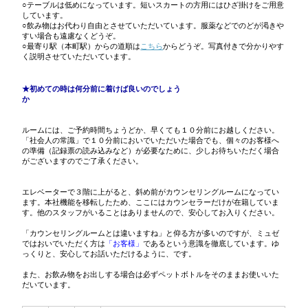
○テーブルは低めになっています。短いスカートの方用にはひざ掛けをご用意
しています。
○飲み物はお代わり自由とさせていただいています。服薬などでのどが渇きや
すい場合も遠慮なくどうぞ。
○最寄り駅（本町駅）からの道順は
こちら
からどうぞ。写真付きで分かりやす
く説明させていただいています。
★初めての時は何分前に着けば良いのでしょう
か
ルームには、ご予約時間ちょうどか、早くても１０分前にお越しください。
「社会人の常識」で１０分前においでいただいた場合でも、個々のお客様へ
の準備（記録票の読み込みなど）が必要なために、少しお待ちいただく場合
がございますのでご了承ください。
エレベーターで３階に上がると、斜め前がカウンセリングルームになってい
ます。本社機能を移転したため、ここにはカウンセラーだけが在籍していま
す。他のスタッフがいることはありませんので、安心してお入りください。
「カウンセリングルームとは違いますね」と仰る方が多いのですが、ミュゼ
ではおいでいただく方は
「お客様」
であるという意識を徹底しています。ゆ
っくりと、安心してお話いただけるように、です。
また、お飲み物をお出しする場合は必ずペットボトルをそのままお使いいた
だいています。