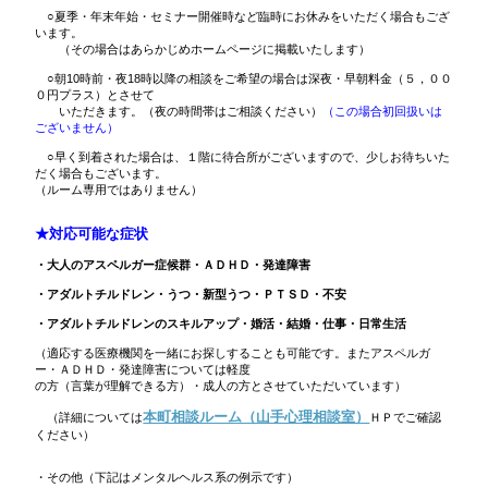
○夏季・年末年始・セミナー開催時など臨時にお休みをいただく場合もござ
います。
（その場合はあらかじめホームページに掲載いたします）
○朝10時前・夜18時以降の相談をご希望の場合は深夜・早朝料金（５，００
０円プラス）とさせて
いただきます。（夜の時間帯はご相談ください）
（この場合初回扱いは
ございません）
○早く到着された場合は、１階に待合所がございますので、少しお待ちいた
だく場合もございます。
（ルーム専用ではありません）
★対応可能な症状
・大人のアスペルガー症候群・ＡＤＨＤ・発達障害
・アダルトチルドレン・うつ・新型うつ・ＰＴＳＤ・不安
・アダルトチルドレンのスキルアップ・婚活・結婚・仕事・日常生活
（適応する医療機関を一緒にお探しすることも可能です。またアスペルガ
ー・ＡＤＨＤ・発達障害については軽度
の方（言葉が理解できる方）・成人の方とさせていただいています）
本町相談ルーム（山手心理相談室）
（詳細については
ＨＰでご確認
ください）
・その他（下記はメンタルヘルス系の例示です）