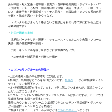
あがり症・対人緊張・劣等感・無気力・自律神経失調症・ダイエット・パニ
ック障害・不安・心配性・強迫神経症（潔癖・確認・手洗い）・不眠・スト
レス・老後不安・近隣関係・マイナス思考・ 自殺防止・メンタル系の名医
を探す・覚えが悪い・トラウマなど。
（メンタル面がまったく絡まないご相談はそれぞれ専門家に行かれたほう
が効果的です）
・
対応が困難な事例
境界性パーソナリティ障害・ サイコパス・ウェルニッケ失語・ブローカ
失語・脳の機能障害や疾病・
予約・キャンセルを繰り返すなど社会常識のない方。
その他当社が対応困難と判断した場合
＜カウンセリングルームの特徴＞
○
上記の通り大阪の中心部本町に立地します。
○料金は、公共的なところを除けば安いです。
料金表
（山手心理相談室メイン
サイト）をご参照下さい。
○２４時間電話対応を行っています。（申し訳ございませんが、面談させてい
ただいた方になります）
○アダルトチルドレン対応のカウンセリングルームは多いですが、ミュゼでは
発達障害のお客様も大変多いです。
通常のカウンセリングルームでは対応できないカサンドラ症候群やアスペル
ガー症候群・ＡＤＨＤなども気軽に
ご相談ください。（うつ・不安症などは
こちらのサイト
へどうぞ）